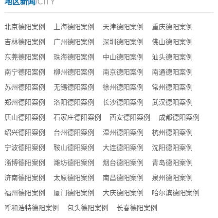
地区新闻
/CITY
北京德阳案例
上海德阳案例
天津德阳案例
重庆德阳案例
吉林德阳案例
广州德阳案例
深圳德阳案例
佛山德阳案例
东莞德阳案例
珠海德阳案例
中山德阳案例
汕头德阳案例
南宁德阳案例
柳州德阳案例
南京德阳案例
南通德阳案例
苏州德阳案例
无锡德阳案例
徐州德阳案例
常州德阳案例
郑州德阳案例
洛阳德阳案例
长沙德阳案例
武汉德阳案例
唐山德阳案例
石家庄德阳案例
西安德阳案例
成都德阳案例
绍兴德阳案例
台州德阳案例
温州德阳案例
杭州德阳案例
宁波德阳案例
鞍山德阳案例
大连德阳案例
沈阳德阳案例
淄博德阳案例
潍坊德阳案例
烟台德阳案例
青岛德阳案例
济南德阳案例
太原德阳案例
南昌德阳案例
泉州德阳案例
福州德阳案例
厦门德阳案例
大庆德阳案例
哈尔滨德阳案例
呼和浩特德阳案例
包头德阳案例
长春德阳案例