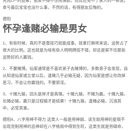
先兆L产的迹象，朋友不得不住院保胎，而且还免不了家人的一顿说。
幸亏最后宝宝也没什么事，不然的话，有得朋友后悔的。
德阳
怀孕逢赌必输是男女
1、有些时候，真的不是靠技巧就能成事。就拿打麻将来说，运势占了
很大的比例。这也就是为啥有些人明明牌技不错，却总是架不住那些
运势好的人赢钱。
2、不要赌博。仙家通常是不喜欢弟子去赌博的，多数弟子会发现，自
从知道仙家或立堂以后，逢赌几乎必输无疑，因为仙家是想让你改掉
恶习，不会让你赢钱的。不要邪淫。
3、十赌九输，回头是岸才是真理。十赌九输，不赌为赢。十赌九输，
长赌必输，赢只是过程输才是结果！十赌九输，逢赌必输，沉溺其
中，必受其害。
德阳4、八字用神不得力 这类人一般是用神弱，该生助用神的星宿不
出现克制用神的忌神却在八字格局中得到生旺，这类生就是劳碌命，