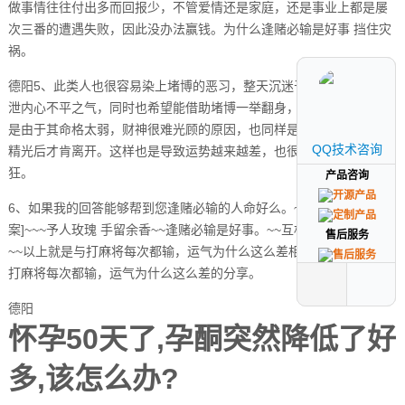
做事情往往付出多而回报少，不管爱情还是家庭，还是事业上都是屡
次三番的遭遇失败，因此没办法赢钱。为什么逢赌必输是好事 挡住灾
祸。
德阳5、此类人也很容易染上堵博的恶习，整天沉迷于赌局中，以此发
泄内心不平之气，同时也希望能借助堵博一举翻身，成为有钱人。但
是由于其命格太弱，财神很难光顾的原因，也同样是逢赌必输，输得
QQ技术咨询
QQ技术咨询
精光后才肯离开。这样也是导致运势越来越差，也很容易越赌越疯
狂。
产品咨询
产品咨询
6、如果我的回答能够帮到您逢赌必输的人命好么。~~~请[采纳答
案]~~~予人玫瑰 手留余香~~逢赌必输是好事。~~互相帮助 共同进步
售后服务
售后服务
~~以上就是与打麻将每次都输，运气为什么这么差相关内容，是关于
打麻将每次都输，运气为什么这么差的分享。
德阳
怀孕50天了,孕酮突然降低了好
多,该怎么办?