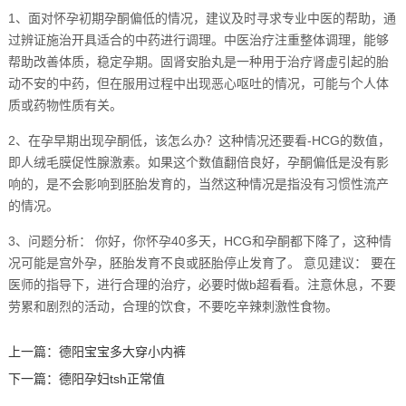
1、面对怀孕初期孕酮偏低的情况，建议及时寻求专业中医的帮助，通
过辨证施治开具适合的中药进行调理。中医治疗注重整体调理，能够
帮助改善体质，稳定孕期。固肾安胎丸是一种用于治疗肾虚引起的胎
动不安的中药，但在服用过程中出现恶心呕吐的情况，可能与个人体
质或药物性质有关。
2、在孕早期出现孕酮低，该怎么办？这种情况还要看-HCG的数值，
即人绒毛膜促性腺激素。如果这个数值翻倍良好，孕酮偏低是没有影
响的，是不会影响到胚胎发育的，当然这种情况是指没有习惯性流产
的情况。
3、问题分析： 你好，你怀孕40多天，HCG和孕酮都下降了，这种情
况可能是宫外孕，胚胎发育不良或胚胎停止发育了。 意见建议： 要在
医师的指导下，进行合理的治疗，必要时做b超看看。注意休息，不要
劳累和剧烈的活动，合理的饮食，不要吃辛辣刺激性食物。
上一篇：
德阳宝宝多大穿小内裤
下一篇：
德阳孕妇tsh正常值